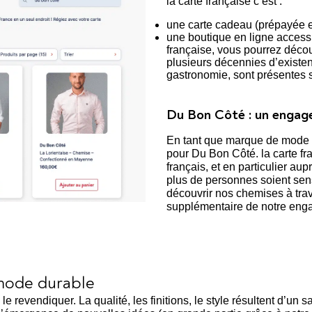
la carte française c’est :
une carte cadeau (prépayée et 
une boutique en ligne accessi
française, vous pourrez déco
plusieurs décennies d’existe
gastronomie, sont présentes s
Du Bon Côté : un engag
En tant que marque de mode ét
pour Du Bon Côté. la carte f
français, et en particulier a
plus de personnes soient sens
découvrir nos chemises à trav
supplémentaire de notre enga
 mode durable
 revendiquer. La qualité, les finitions, le style résultent d’un s