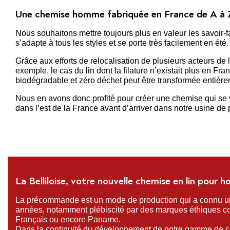
Une chemise homme fabriquée en France de A à 
Nous souhaitons mettre toujours plus en valeur les savoir-f
s’adapte à tous les styles et se porte très facilement en été.
Grâce aux efforts de relocalisation de plusieurs acteurs de l
exemple, le cas du lin dont la filature n’existait plus en Fra
biodégradable et zéro déchet peut être transformée entièr
Nous en avons donc profité pour créer une chemise qui se ve
dans l’est de la France avant d’arriver dans notre usine de
La Belliloise, votre nouvelle chemise en lin pour
La précommande est un mode de production qui a connu un
années, notamment plébiscité par des marques éthiques c
Français ou encore Paname.
Dans la continuité du développement de notre gamme de c