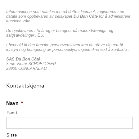
Informasjonen som samles inn på dette skjemaet, registreres i en
datafil som oppbevares av selskapet
Du Bon Côté
for å administrere
kundene våre.
De oppbevares i to år og er beregnet på markedsførings- og
salgsavdelinger i EU.
I henhold til den franske personvernloven kan du utøve din rett til
innsyn i og korrigering av personopplysningene dine ved å kontakte :
SAS Du Bon Côté
3 rue Victor SCHOELCHER
29900 CONCARNEAU
Kontaktskjema
Navn
*
Først
Siste