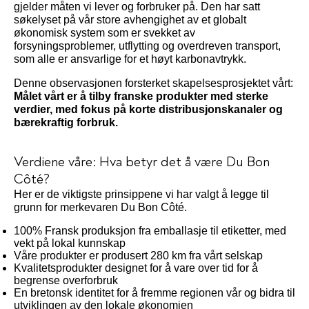
gjelder måten vi lever og forbruker på. Den har satt
søkelyset på vår store avhengighet av et globalt
økonomisk system som er svekket av
forsyningsproblemer, utflytting og overdreven transport,
som alle er ansvarlige for et høyt karbonavtrykk.
Denne observasjonen forsterket skapelsesprosjektet vårt:
Målet vårt er å tilby franske produkter med sterke
verdier, med fokus på korte distribusjonskanaler og
bærekraftig forbruk.
Verdiene våre: Hva betyr det å være Du Bon
Côté?
Her er de viktigste prinsippene vi har valgt å legge til
grunn for merkevaren Du Bon Côté.
100% Fransk produksjon fra emballasje til etiketter, med
vekt på lokal kunnskap
Våre produkter er produsert 280 km fra vårt selskap
Kvalitetsprodukter designet for å vare over tid for å
begrense overforbruk
En bretonsk identitet for å fremme regionen vår og bidra til
utviklingen av den lokale økonomien