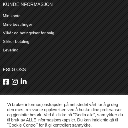
KUNDEINFORMASJON
Min konto
Mine bestillinger
Vilkår og betingelser for salg
Sikker betaling
Levering
FØLG OSS
Vi bruker informasjonskapsler på nettstedet vårt for å gi deg
den mest relevante opplevelsen ved å huske dine preferanser
og gjentatte besøk. Ved å klikke på "Godta alle", samtykker du
til bruk av ALLE informasjonskapsler. Du kan imidlertid gå til
Design & produksjon netao - Alle rettigheter forbeholdt
"Cookie Control" for å gi kontrollert samtykke.