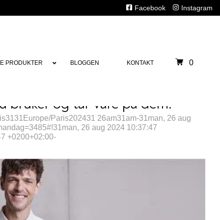
Facebook
Instagram
0
E PRODUKTER
BLOGGEN
KONTAKT
 bruker og tar vare på dem.
aris3131Europe/Paris202431 26am31am-31man, 26 aug
mandag=3485#!31man, 26 aug 2024 10:37:47
47 +0200+02:00-