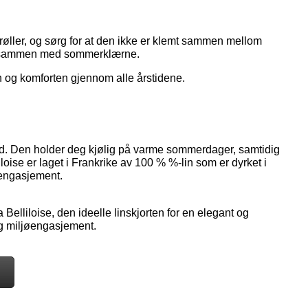
krøller, og sørg for at den ikke er klemt sammen mellom
kapet sammen med sommerklærne.
n og komforten gjennom alle årstidene.
nd. Den holder deg kjølig på varme sommerdager, samtidig
ise er laget i Frankrike av 100 % %-lin som er dyrket i
 engasjement.
 Belliloise, den ideelle linskjorten for en elegant og
og miljøengasjement.