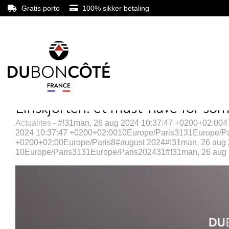
Gratis porto
100% sikker betaling
Linskjorten: et must-have for s
Actualites
- #!31man, 26 aug 2024 10:37:47 +0200+02:00
2024 10:37:47 +0200+02:0010Europe/Paris3131Europe/P
+0200+02:00Europe/Paris8#august 2024#!31man, 26 aug 
10Europe/Paris3131Europe/Paris202431#!31man, 26 aug 