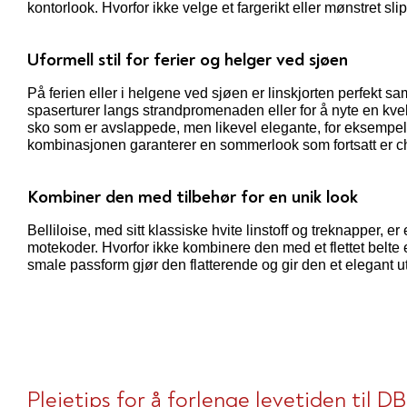
kontorlook. Hvorfor ikke velge et fargerikt eller mønstret slips
Uformell stil for ferier og helger ved sjøen
På ferien eller i helgene ved sjøen er linskjorten perfekt s
spaserturer langs strandpromenaden eller for å nyte en kve
sko som er avslappede, men likevel elegante, for eksempe
kombinasjonen garanterer en sommerlook som fortsatt er ch
Kombiner den med tilbehør for en unik look
Belliloise, med sitt klassiske hvite linstoff og treknapper, e
motekoder. Hvorfor ikke kombinere den med et flettet belte e
smale passform gjør den flatterende og gir den et elegant ut
Pleietips for å forlenge levetiden til D