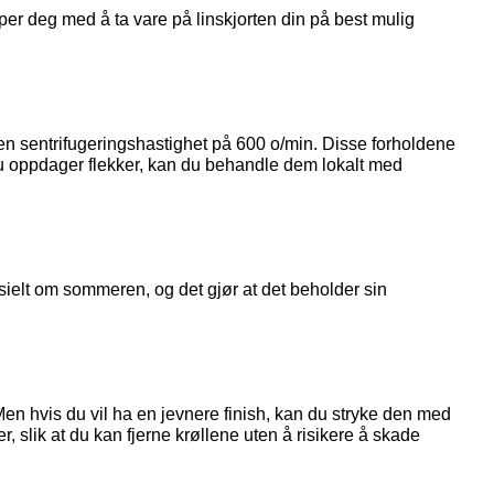
lper deg med å ta vare på linskjorten din på best mulig
en sentrifugeringshastighet på 600 o/min. Disse forholdene
is du oppdager flekker, kan du behandle dem lokalt med
pesielt om sommeren, og det gjør at det beholder sin
 Men hvis du vil ha en jevnere finish, kan du stryke den med
 slik at du kan fjerne krøllene uten å risikere å skade