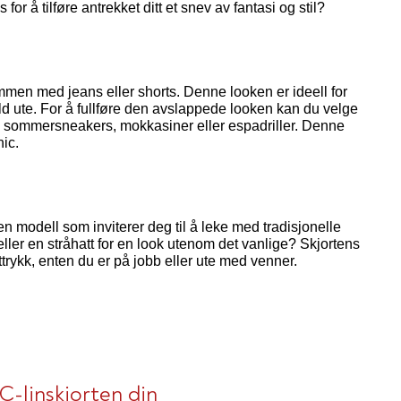
 for å tilføre antrekket ditt et snev av fantasi og stil?
ammen med jeans eller shorts. Denne looken er ideell for
ld ute. For å fullføre den avslappede looken kan du velge
l sommersneakers, mokkasiner eller espadriller. Denne
ic.
r en modell som inviterer deg til å leke med tradisjonelle
ller en stråhatt for en look utenom det vanlige? Skjortens
trykk, enten du er på jobb eller ute med venner.
BC-linskjorten din