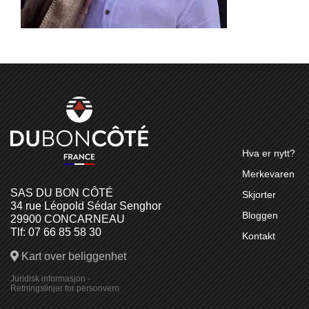
Hva er nytt?
Merkevaren
SAS DU BON CÔTÉ
Skjorter
34 rue Léopold Sédar Senghor
Bloggen
29900 CONCARNEAU
Tlf: 07 66 85 58 30
Kontakt
Kart over beliggenhet
Juridisk informasjon
-
Retningslinjer for personvern