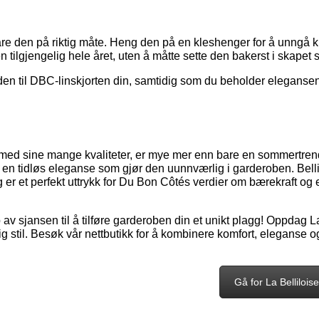
evare den på riktig måte. Heng den på en kleshenger for å unngå 
orten tilgjengelig hele året, uten å måtte sette den bakerst i s
iden til DBC-linskjorten din, samtidig som du beholder eleganse
 med sine mange kvaliteter, er mye mer enn bare en sommertre
en tidløs eleganse som gjør den uunnværlig i garderoben. Bellilo
g er et perfekt uttrykk for Du Bon Côtés verdier om bærekraft og
 av sjansen til å tilføre garderoben din et unikt plagg! Oppdag La
ig stil. Besøk vår nettbutikk for å kombinere komfort, eleganse 
Gå for La Belliloise