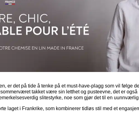
n, er det på tide å tenke på et must-have-plagg som vil følge d
r sommerværet takket være sin letthet og pusteevne, det er også pe
 bemerkelsesverdig slitestyrke, noe som gjør det til en uunnværl
te laget i Frankrike, som kombinerer tidløs stil med et engasjemen