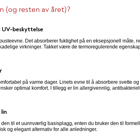
n (og resten av året)?
g UV-beskyttelse
 pusteevne. Det absorberer fuktighet på en eksepsjonell måte, noe
 skadelige virkninger. Takket være de termoregulerende egenskap
r
 komfortabel på varme dager. Linets evne til å absorbere svette 
ønsker optimal komfort. I tillegg er lin allergivennlig, antibakter
lin
jør den til et uunnværlig basisplagg, enten du bruker den til formell
tisk og elegant alternativ for alle anledninger.