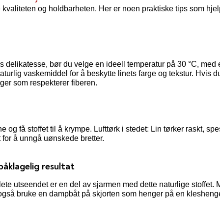
e kvaliteten og holdbarheten. Her er noen praktiske tips som hje
s delikatesse, bør du velge en ideell temperatur på 30 °C, med 
t, naturlig vaskemiddel for å beskytte linets farge og tekstur. Hv
nger som respekterer fiberen.
 og få stoffet til å krympe. Lufttørk i stedet: Lin tørker raskt, s
t for å unngå uønskede bretter.
påklagelig resultat
øllete utseendet er en del av sjarmen med dette naturlige stoffet.
 også bruke en dampbåt på skjorten som henger på en kleshenger,