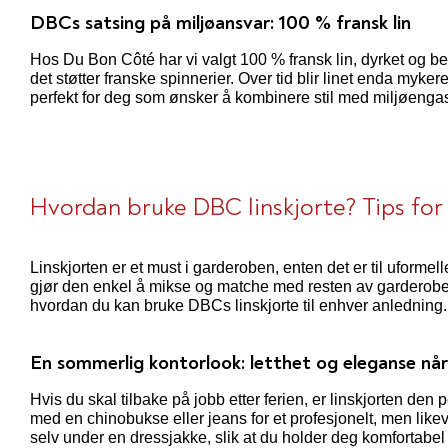
DBCs satsing på miljøansvar: 100 % fransk lin
Hos Du Bon Côté har vi valgt 100 % fransk lin, dyrket og be
det støtter franske spinnerier. Over tid blir linet enda myker
perfekt for deg som ønsker å kombinere stil med miljøenga
Hvordan bruke DBC linskjorte? Tips for
Linskjorten er et must i garderoben, enten det er til uformel
gjør den enkel å mikse og matche med resten av garderoben d
hvordan du kan bruke DBCs linskjorte til enhver anledning.
En sommerlig kontorlook: letthet og eleganse når 
Hvis du skal tilbake på jobb etter ferien, er linskjorten den
med en chinobukse eller jeans for et profesjonelt, men likev
selv under en dressjakke, slik at du holder deg komfortabel